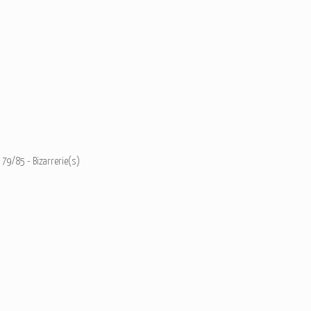
79/85 - Bizarrerie(s)
Ajouter un commentaire
Email
Nom