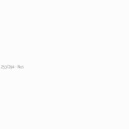
253/294 - Nus
Ajouter un commentaire
Email
Nom