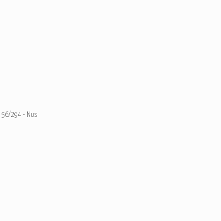
56/294 - Nus
Ajouter un commentaire
Email
Nom