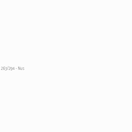
263/294 - Nus
Ajouter un commentaire
Email
Nom