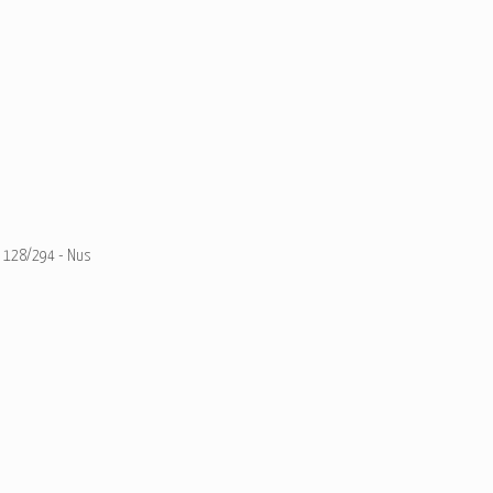
128/294 - Nus
Ajouter un commentaire
Email
Nom