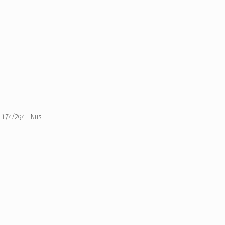
174/294 - Nus
Ajouter un commentaire
Email
Nom