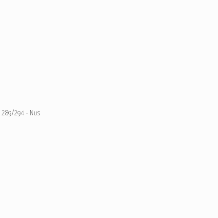
289/294 - Nus
Modèle: Axel Corman
Ajouter un commentaire
Email