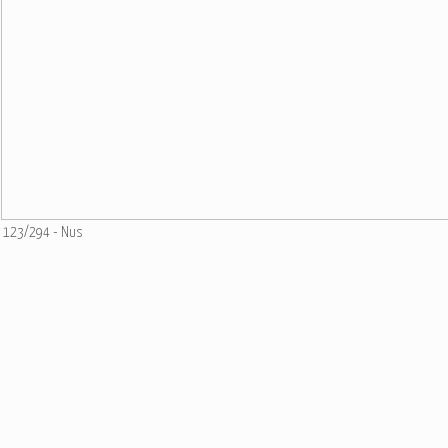
123/294 - Nus
Ajouter un commentaire
Email
Nom