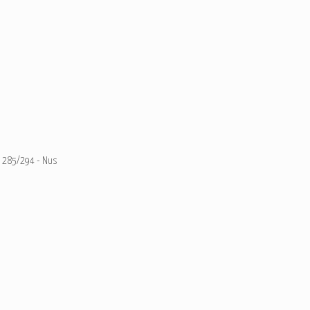
285/294 - Nus
Ajouter un commentaire
Email
Nom