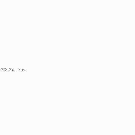
208/294 - Nus
Ajouter un commentaire
Email
Nom