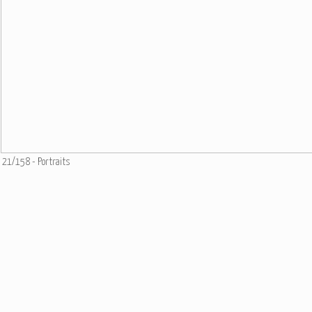
21/158 - Portraits
Ajouter un commentaire
Email
Nom