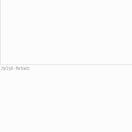
79/158 - Portraits
Ajouter un commentaire
Email
Nom