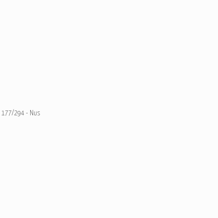
177/294 - Nus
Ajouter un commentaire
Email
Nom